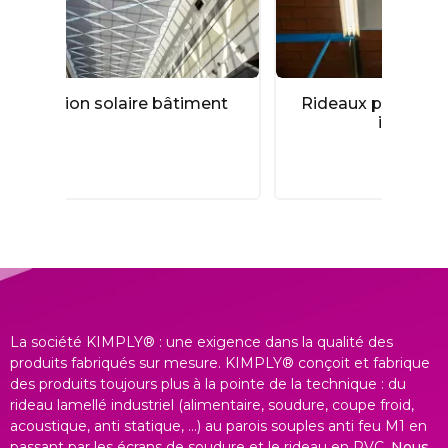
bâtiment
Rideaux pare soleil et anti-UV
industriels
La société KIMPLY® : une exigence dans la qualité des
produits fabriqués sur mesure. KIMPLY® conçoit et fabrique
des produits toujours plus à la pointe de la technique : du
rideau lamellé industriel (alimentaire, soudure, coupe froid,
acoustique, anti statique, ...) au parois souples anti feu M1 en
passant par les écrans de soudure et le rideau en PVC.
Nous