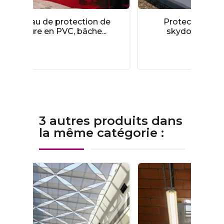
tion de
Protection solaire pour
âche...
skydome sur-mesure
3 autres produits dans
la même catégorie :