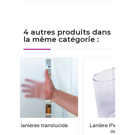
4 autres produits dans
la même catégorie :
lucide
Lanière PVC 3mm pour portes
Port
ou rideaux à...