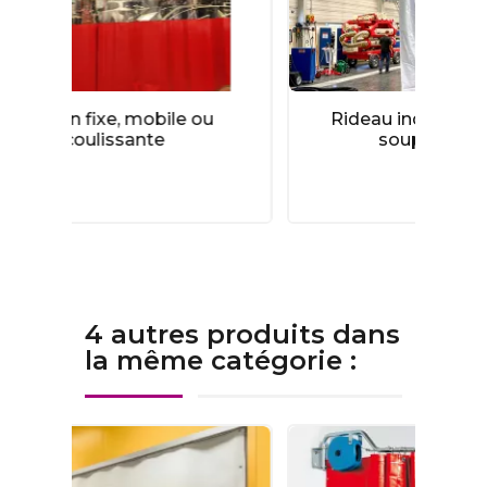
 ou
Rideau industriel et rideau
Clo
souple d'atelier
4 autres produits dans
la même catégorie :