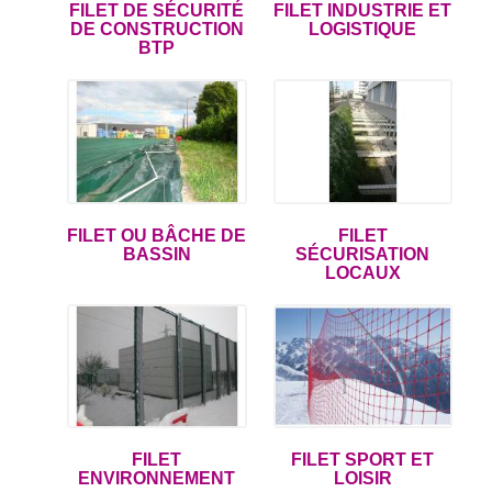
FILET DE SÉCURITÉ
FILET INDUSTRIE ET
des filets de sécurité
EN 1263-1 (type U)
:
DE CONSTRUCTION
LOGISTIQUE
pose verticale au niveau de la zone de
BTP
travail.
Des filets de protection sur-
mesure
KIMPLY propose par ailleurs
plusieurs types de
filets de protection
qui ont notamment pour
fonction d’empêcher la chute d’objets :
FILET OU BÂCHE DE
FILET
filet protecteur industriel pour racks et
BASSIN
SÉCURISATION
LOCAUX
rayonnages,
filet de protection industriel de convoyeurs,
filets de protection et de sécurité contre le
vandalisme et la dégradation,
filet anti-fraude ignifugé M1,
filet anti chute de personne,
filet anti chute de toiture,
FILET
FILET SPORT ET
filet de sécurité ou de protection pour
ENVIRONNEMENT
LOISIR
bassin ou réservoir d'eau,