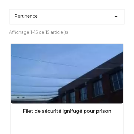
filet anti-chute de gravats,
filets de sécurité ou de protections pour

Pertinence
chantiers, ou anti chute pour échafaudage,
filet de protection pour l’environnement
Affichage 1-15 de 15 article(s)
(filet pare envol et bassin incendie de
sprinkler),
filets de sécurité pour le sport (filet de ski,
filet pare ballon).
Tous les filets de sécurité
KIMPLY sont adaptables selon
les environnements.
Ils conviennent notamment :
aux plateformes pétrolières,
au secteur aéroportuaire,
Filet de sécurité ignifugé pour prison
aux secteurs du bâtiment et de l’industrie,
aux chantiers,
au secteur des transports,