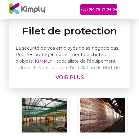
+33
(0)4 78 71 04 04
Filet de protection
La sécurité de vos employés ne se négocie pas.
Pour les protéger, notamment de chutes
d’objets,
KIMPLY
- spécialiste de l’équipement
industriel - vous suggère l’installation de
filet de
sécurité
ou de
filet de protection
. Ceux-ci sont
VOIR PLUS
fabriqués sur mesure en fonction de vos besoins.
Des filets anti-chute sur-
mesure, au mètre
Pour éviter la chute de personnels travaillant en
hauteur, KIMPLY vous fournit notamment :
des filets de sécurité
EN 1263-1 (type S)
:
pose horizontale sous la zone de travail.