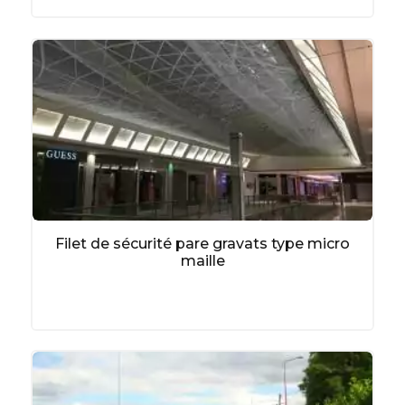
au secteur des activités sportives,
au secteur agricole,
à tous les sites sensibles.
Caractéristiques de nos filets
de protection
La gamme des filets de qualité de KIMPLY
présente des caractéristiques techniques utiles à
toutes les industries : nos modèles sont en effet
ignifugés si nécessaire et ultra résistants aux UV.
Filet de sécurité pare gravats type micro
Pour en savoir plus la fabrication de filets
maille
protecteurs sur-mesures, adaptés a vos
besoins, contactez nos experts KIMPLY par
téléphone ou par mail
. Nous vous
accompagnons dans tous vos projets et nous
vous aidons, le cas échéant, à les définir, afin de
vous conseiller la meilleure solution.