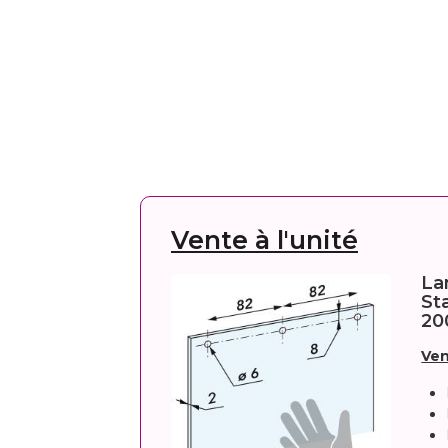
Vente à l'unité
La
St
20
Ven