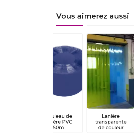
Vous aimerez aussi
Rouleau de
Lanière
Band
lanière PVC
transparente
soup
50m
de couleur
transp
ou o