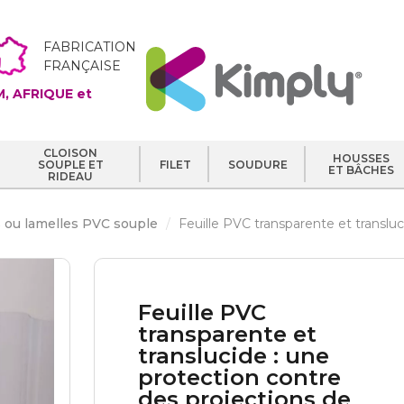
FABRICATION
FRANÇAISE
, AFRIQUE et
CLOISON
HOUSSES
SOUPLE ET
FILET
SOUDURE
ET BÂCHES
RIDEAU
s ou lamelles PVC souple
Feuille PVC transparente et transluc
Feuille PVC
transparente et
translucide : une
protection contre
des projections de