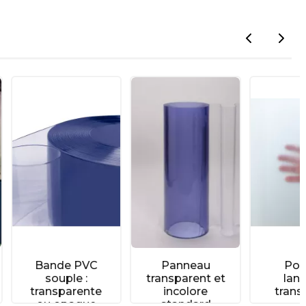
e PVC
Panneau
Porte à
le :
transparent et
lanières
arente
incolore
translucide
paque
standard